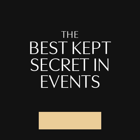
T
H
E
B
E
S
T
K
E
P
T
S
E
C
R
E
T
I
N
E
V
E
N
T
S
SEE US IN ACTION